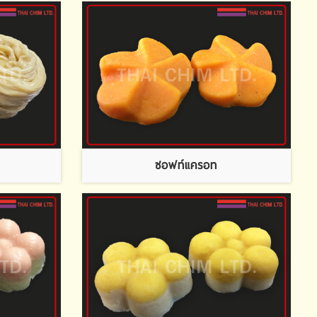
ซอฟท์แครอท