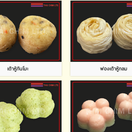
เต้าหู้กันโมะ
ฟองเต้าหู้กลม