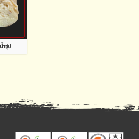
น้ำซุป