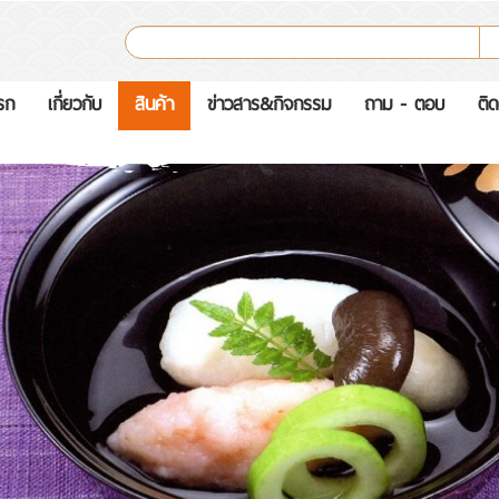
รก
เกี่ยวกับ
สินค้า
ข่าวสาร&กิจกรรม
ถาม - ตอบ
ติด