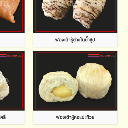
ฟองเต้าหู้ย่างในน้ำซุป
คลี่
ฟองเต้าหู้ห่อแปะก๊วย