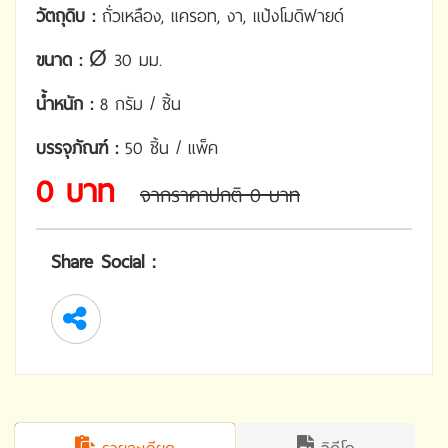
วัตถุดิบ :
ถั่วเหลือง, แครอท, งา, แป้งโมดิฟายด์
ขนาด :
Ø 30 มม.
น้ำหนัก :
8 กรัม / ชิ้น
บรรจุภัณฑ์ :
50 ชิ้น / แพ็ค
0 บาท
จากราคาปกติ 0 บาท
Share Social :