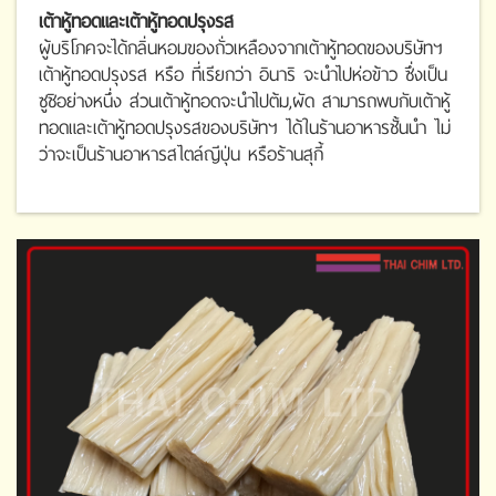
เต้าหู้ทอดและเต้าหู้ทอดปรุงรส
ผู้บริโภคจะได้กลิ่นหอมของถั่วเหลืองจากเต้าหู้ทอดของบริษัทฯ
เต้าหู้ทอดปรุงรส หรือ ที่เรียกว่า อินาริ จะนำไปห่อข้าว ซึ่งเป็น
ซูชิอย่างหนึ่ง ส่วนเต้าหู้ทอดจะนำไปต้ม,ผัด สามารถพบกับเต้าหู้
ทอดและเต้าหู้ทอดปรุงรสของบริษัทฯ ได้ในร้านอาหารชั้นนำ ไม่
ว่าจะเป็นร้านอาหารสไตล์ญีปุ่น หรือร้านสุกี้