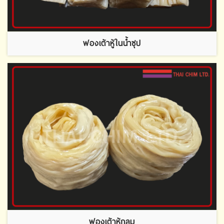
ฟองเต้าหู้ในน้ำซุป
ฟองเต้าหู้กลม