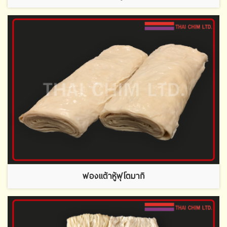
ฟองเเต้าหู้ฟุโตมากิ