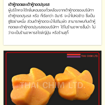
เต้าหู้ทอดและเต้าหู้ทอดปรุงรส
ผู้บริโภคจะได้กลิ่นหอมของถั่วเหลืองจากเต้าหู้ทอดของบริษัทฯ
เต้าหู้ทอดปรุงรส หรือ ที่เรียกว่า อินาริ จะนำไปห่อข้าว ซึ่งเป็น
ซูชิอย่างหนึ่ง ส่วนเต้าหู้ทอดจะนำไปต้ม,ผัด สามารถพบกับเต้าหู้
ทอดและเต้าหู้ทอดปรุงรสของบริษัทฯ ได้ในร้านอาหารชั้นนำ ไม่
ว่าจะเป็นร้านอาหารสไตล์ญีปุ่น หรือร้านสุกี้