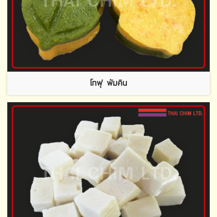
โทฟุ พัมคิน