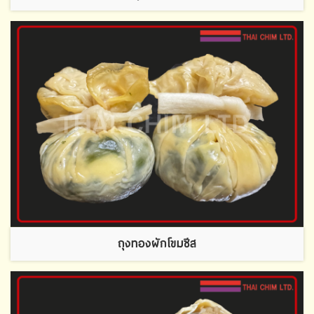
ถุงทองผักโขมชีส