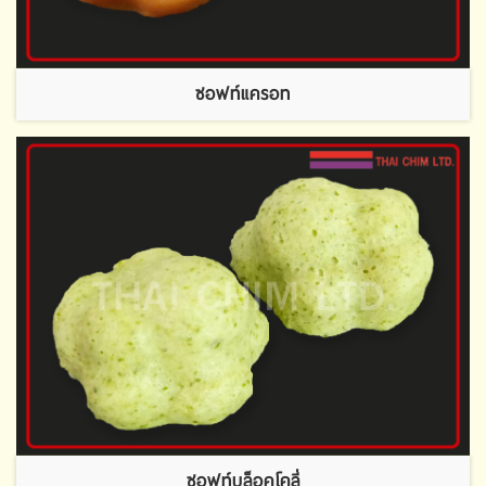
ซอฟท์แครอท
ซอฟท์บล็อคโคลี่