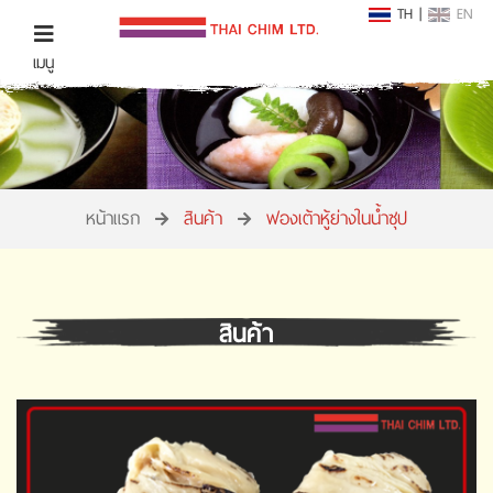
TH
|
EN
เมนู
หน้าแรก
สินค้า
ฟองเต้าหู้ย่างในน้ำซุป
สินค้า