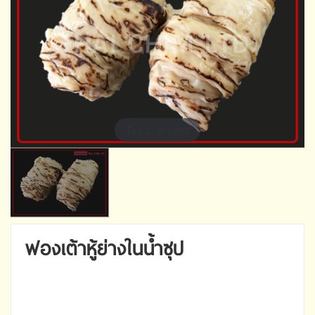
Tap to expand
ฟองเต้าหู้ย่างในน้ำซุป