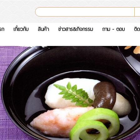
รก
เกี่ยวกับ
สินค้า
ข่าวสาร&กิจกรรม
ถาม - ตอบ
ติด